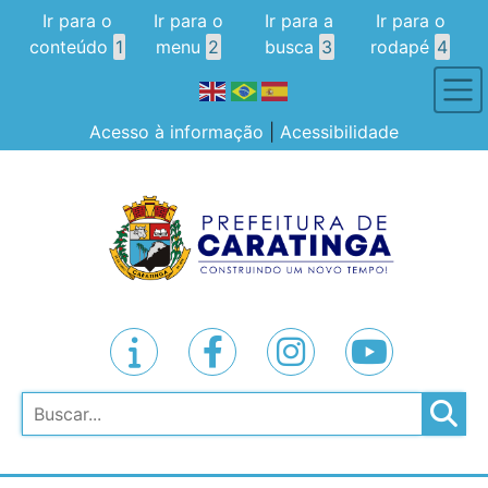
Ir para o
Ir para o
Ir para a
Ir para o
conteúdo
1
menu
2
busca
3
rodapé
4
Acesso à informação
|
Acessibilidade
Pesquisar