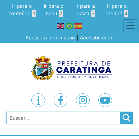
Ir para o
Ir para o
Ir para a
Ir para o
conteúdo
1
menu
2
busca
3
rodapé
4
Acesso à informação
|
Acessibilidade
Pesquisar