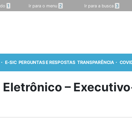
údo
1
Ir para o menu
2
Ir para a busca
3
E-SIC
PERGUNTAS E RESPOSTAS
TRANSPARÊNCIA
COVID
o Eletrônico – Executivo