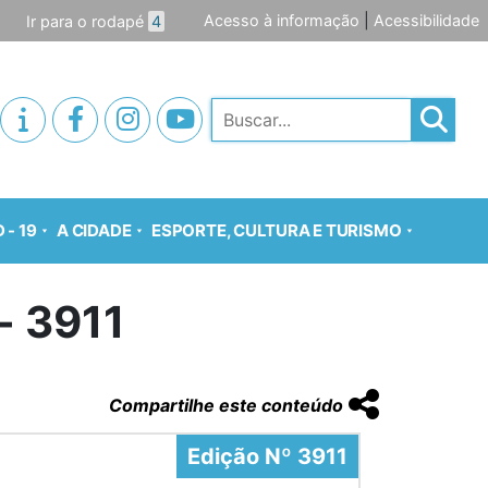
Acesso à informação
|
Acessibilidade
Ir para o rodapé
4
Pesquisar
 - 19
A CIDADE
ESPORTE, CULTURA E TURISMO
- 3911
Compartilhe este conteúdo
Edição Nº 3911