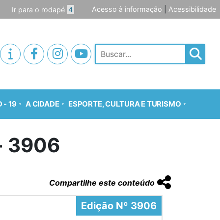
Acesso à informação
|
Acessibilidade
Ir para o rodapé
4
Pesquisar
 - 19
A CIDADE
ESPORTE, CULTURA E TURISMO
o- 3906
Compartilhe este conteúdo
Edição Nº 3906