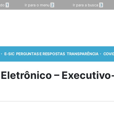
údo
1
Ir para o menu
2
Ir para a busca
3
E-SIC
PERGUNTAS E RESPOSTAS
TRANSPARÊNCIA
COVID
 Eletrônico – Executiv