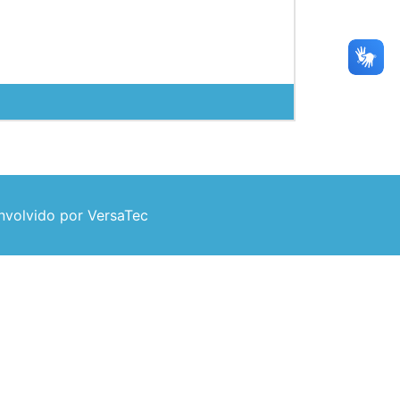
volvido por VersaTec