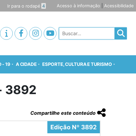
Acesso à informação
|
Acessibilidade
Ir para o rodapé
4
Pesquisar
 - 19
A CIDADE
ESPORTE, CULTURA E TURISMO
o- 3892
Compartilhe este conteúdo
Edição Nº 3892