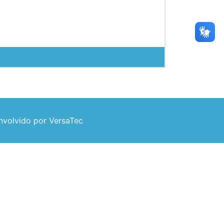
volvido por VersaTec