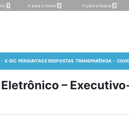
údo
1
Ir para o menu
2
Ir para a busca
3
E-SIC
PERGUNTAS E RESPOSTAS
TRANSPARÊNCIA
COVID
 Eletrônico – Executiv