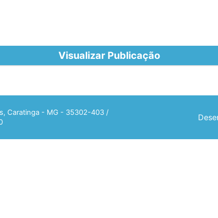
Visualizar Publicação
ias, Caratinga - MG - 35302-403 /
Desen
0