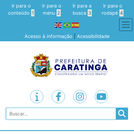
Ir para o
Ir para o
Ir para a
Ir para o
conteúdo
1
menu
2
busca
3
rodapé
4
Acesso à informação
|
Acessibilidade
Pesquisar