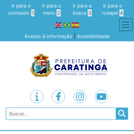
Ir para o
Ir para o
Ir para a
Ir para o
conteúdo
1
menu
2
busca
3
rodapé
4
Acesso à informação
|
Acessibilidade
Pesquisar