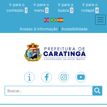
Ir para o
Ir para o
Ir para a
Ir para o
conteúdo
1
menu
2
busca
3
rodapé
4
Acesso à informação
|
Acessibilidade
Pesquisar