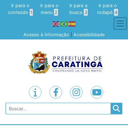
Ir para o
Ir para o
Ir para a
Ir para o
conteúdo
1
menu
2
busca
3
rodapé
4
Acesso à informação
|
Acessibilidade
Pesquisar