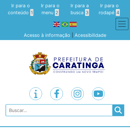
Ir para o
Ir para o
Ir para a
Ir para o
conteúdo
1
menu
2
busca
3
rodapé
4
Acesso à informação
|
Acessibilidade
Pesquisar