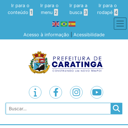
Ir para o
Ir para o
Ir para a
Ir para o
conteúdo
1
menu
2
busca
3
rodapé
4
Acesso à informação
|
Acessibilidade
Pesquisar