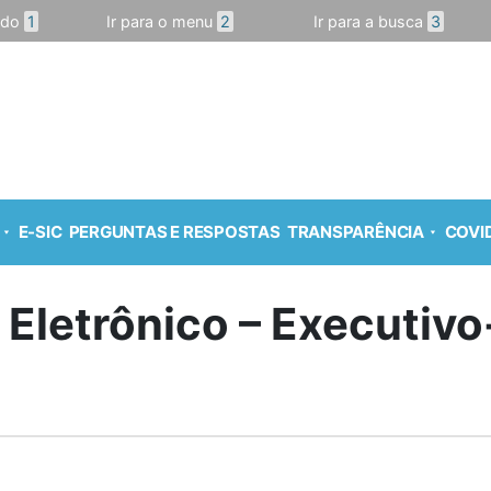
údo
1
Ir para o menu
2
Ir para a busca
3
E-SIC
PERGUNTAS E RESPOSTAS
TRANSPARÊNCIA
COVID
o Eletrônico – Executivo