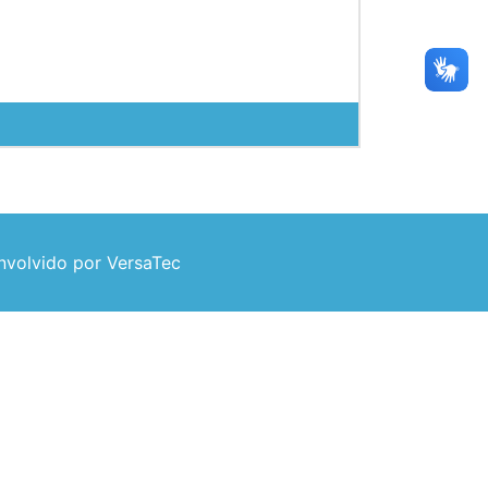
volvido por VersaTec