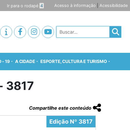
Acesso à informação
|
Acessibilidade
Ir para o rodapé
4
Pesquisar
 - 19
A CIDADE
ESPORTE, CULTURA E TURISMO
- 3817
Compartilhe este conteúdo
Edição Nº 3817