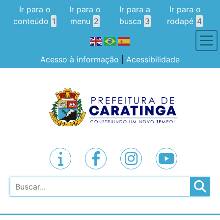
Ir para o
Ir para o
Ir para a
Ir para o
conteúdo
1
menu
2
busca
3
rodapé
4
Acesso à informação
|
Acessibilidade
Pesquisar