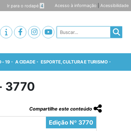
Acesso à informação
|
Acessibilidade
Ir para o rodapé
4
Pesquisar
 - 19
A CIDADE
ESPORTE, CULTURA E TURISMO
o- 3770
Compartilhe este conteúdo
Edição Nº 3770