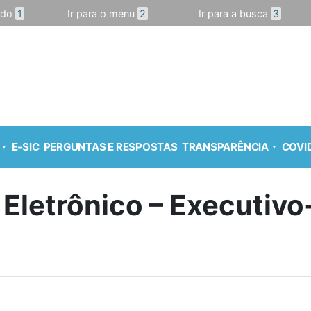
údo
1
Ir para o menu
2
Ir para a busca
3
E-SIC
PERGUNTAS E RESPOSTAS
TRANSPARÊNCIA
COVID
 Eletrônico – Executiv