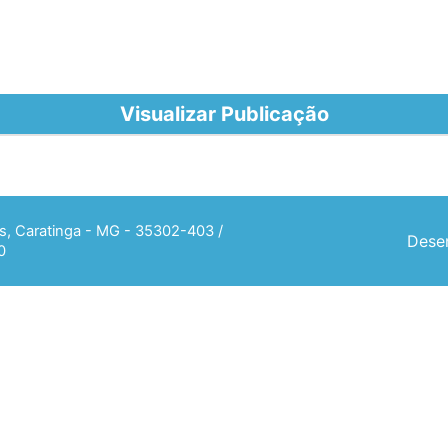
Visualizar Publicação
ias, Caratinga - MG - 35302-403 /
Desen
0