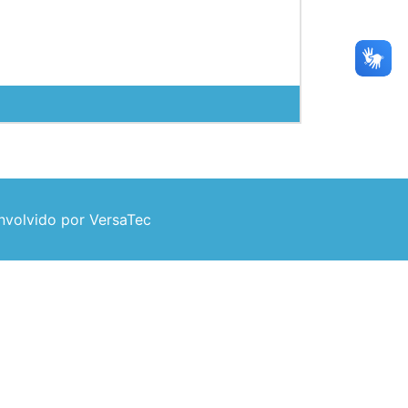
volvido por VersaTec