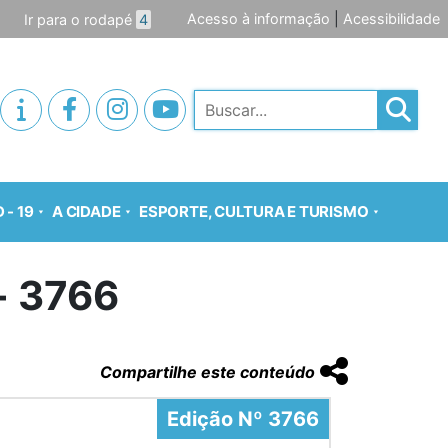
Acesso à informação
|
Acessibilidade
Ir para o rodapé
4
Pesquisar
 - 19
A CIDADE
ESPORTE, CULTURA E TURISMO
o- 3766
Compartilhe este conteúdo
Edição Nº 3766