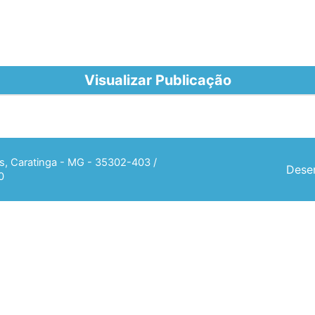
Visualizar Publicação
ias, Caratinga - MG - 35302-403 /
Desen
0