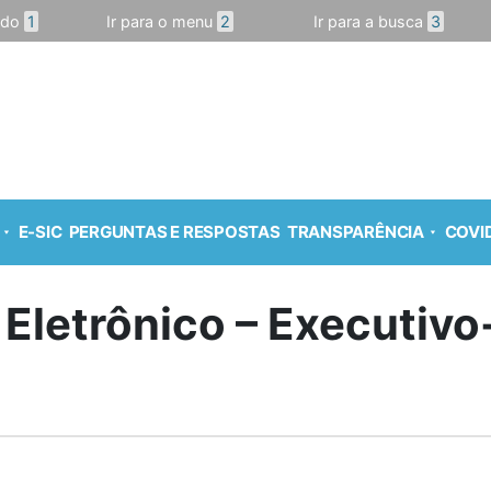
údo
1
Ir para o menu
2
Ir para a busca
3
E-SIC
PERGUNTAS E RESPOSTAS
TRANSPARÊNCIA
COVID
 Eletrônico – Executiv