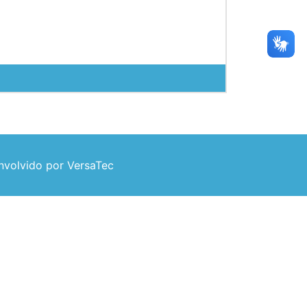
volvido por VersaTec