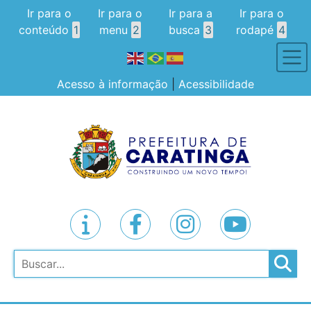
Ir para o
Ir para o
Ir para a
Ir para o
conteúdo
1
menu
2
busca
3
rodapé
4
Acesso à informação
|
Acessibilidade
Pesquisar