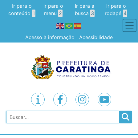
Ir para o
Ir para o
Ir para a
Ir para o
conteúdo
1
menu
2
busca
3
rodapé
4
Acesso à informação
|
Acessibilidade
Pesquisar