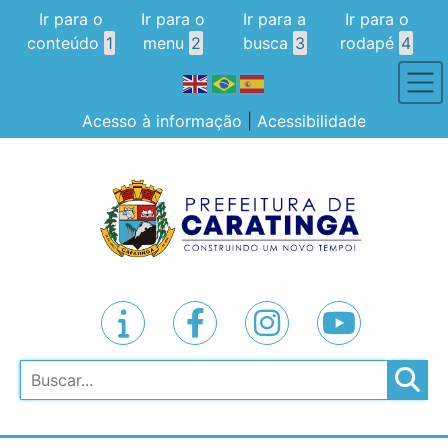
Ir para o
Ir para o
Ir para a
Ir para o
conteúdo
1
menu
2
busca
3
rodapé
4
Acesso à informação
|
Acessibilidade
Pesquisar