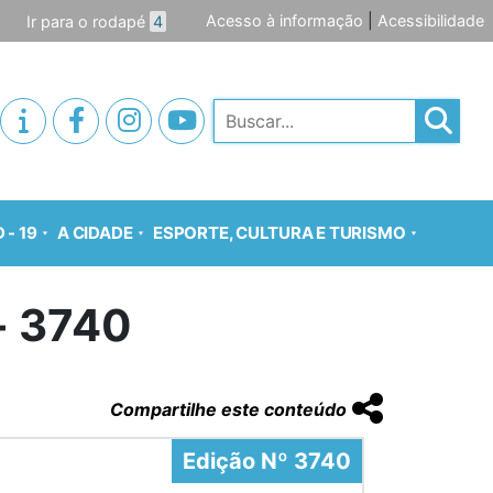
Acesso à informação
|
Acessibilidade
Ir para o rodapé
4
Pesquisar
 - 19
A CIDADE
ESPORTE, CULTURA E TURISMO
o- 3740
Compartilhe este conteúdo
Edição Nº 3740