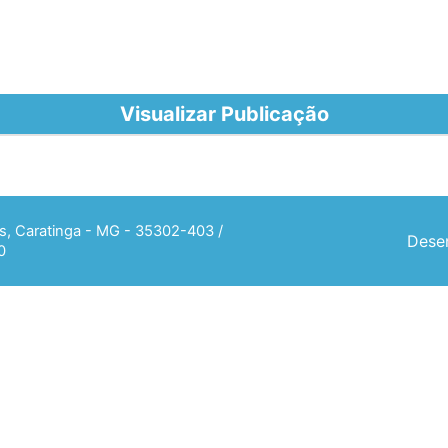
Visualizar Publicação
ias, Caratinga - MG - 35302-403 /
Desen
0