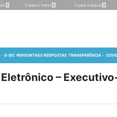
údo
1
Ir para o menu
2
Ir para a busca
3
E-SIC
PERGUNTAS E RESPOSTAS
TRANSPARÊNCIA
COVID
 Eletrônico – Executiv