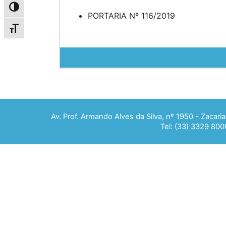
Alternar alto contraste
PORTARIA Nº 116/2019
Alternar tamanho da fonte
Av. Prof. Armando Alves da Silva, nº 1950 - Zacar
Tel: (33) 3329 800