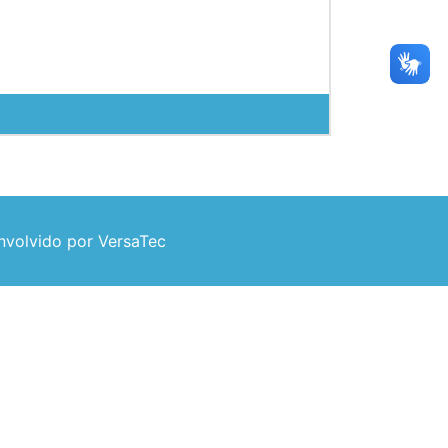
volvido por VersaTec