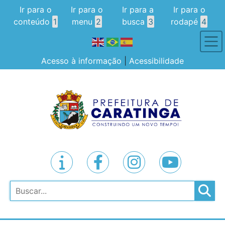
Ir para o
Ir para o
Ir para a
Ir para o
conteúdo
1
menu
2
busca
3
rodapé
4
Acesso à informação
|
Acessibilidade
Pesquisar