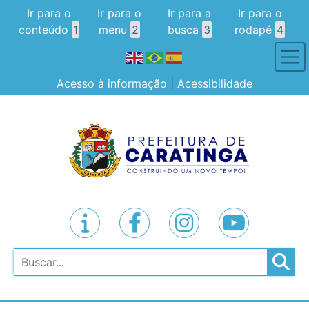
Ir para o
Ir para o
Ir para a
Ir para o
conteúdo
1
menu
2
busca
3
rodapé
4
Acesso à informação
|
Acessibilidade
Pesquisar