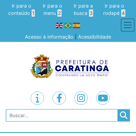
Ir para o
Ir para o
Ir para a
Ir para o
conteúdo
1
menu
2
busca
3
rodapé
4
Acesso à informação
|
Acessibilidade
Pesquisar