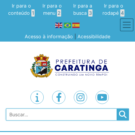
Ir para o
Ir para o
Ir para a
Ir para o
conteúdo
1
menu
2
busca
3
rodapé
4
Acesso à informação
|
Acessibilidade
Pesquisar