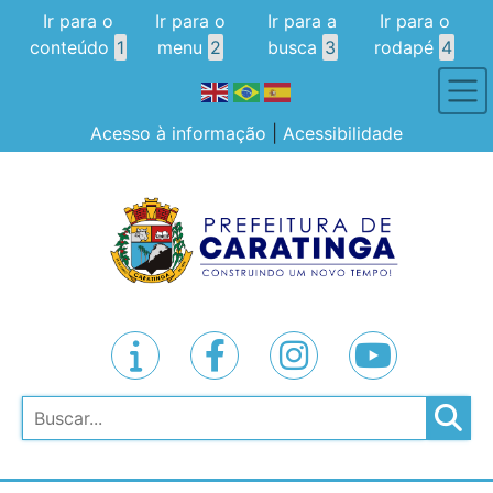
Ir para o
Ir para o
Ir para a
Ir para o
conteúdo
1
menu
2
busca
3
rodapé
4
Acesso à informação
|
Acessibilidade
Pesquisar