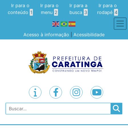
Ir para o
Ir para o
Ir para a
Ir para o
conteúdo
1
menu
2
busca
3
rodapé
4
Acesso à informação
|
Acessibilidade
Pesquisar