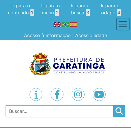
Ir para o
Ir para o
Ir para a
Ir para o
conteúdo
1
menu
2
busca
3
rodapé
4
Acesso à informação
|
Acessibilidade
Pesquisar