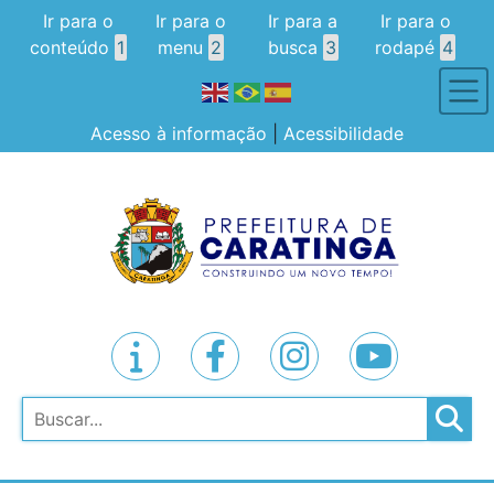
Ir para o
Ir para o
Ir para a
Ir para o
conteúdo
1
menu
2
busca
3
rodapé
4
Acesso à informação
|
Acessibilidade
Pesquisar