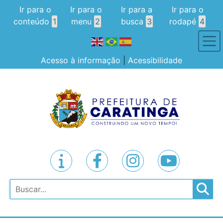
Ir para o
Ir para o
Ir para a
Ir para o
conteúdo
1
menu
2
busca
3
rodapé
4
Acesso à informação
|
Acessibilidade
Pesquisar