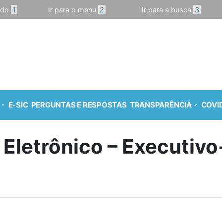
údo
1
Ir para o menu
2
Ir para a busca
3
E-SIC
PERGUNTAS E RESPOSTAS
TRANSPARÊNCIA
COVID
 Eletrônico – Executiv