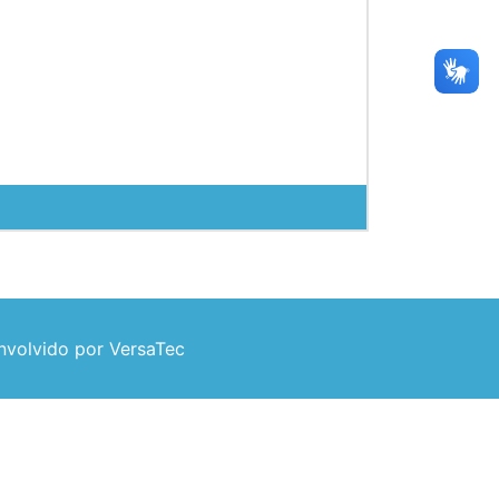
volvido por VersaTec