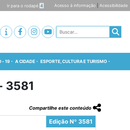
Acesso à informação
|
Acessibilidade
Ir para o rodapé
4
Pesquisar
 - 19
A CIDADE
ESPORTE, CULTURA E TURISMO
o- 3581
Compartilhe este conteúdo
Edição Nº 3581