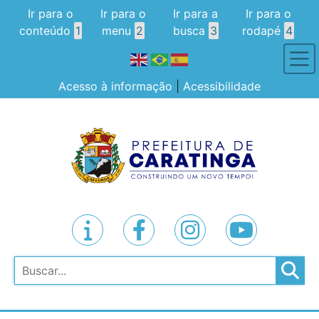
Ir para o
Ir para o
Ir para a
Ir para o
conteúdo
1
menu
2
busca
3
rodapé
4
Acesso à informação
|
Acessibilidade
Pesquisar