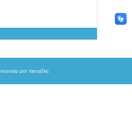
volvido por VersaTec