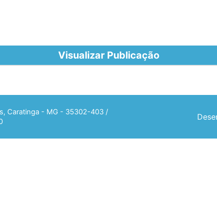
Visualizar Publicação
ias, Caratinga - MG - 35302-403 /
Desen
0