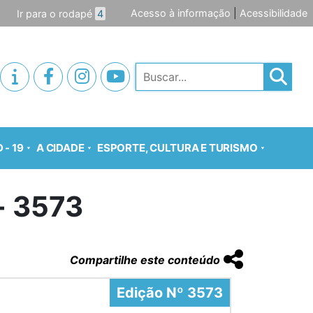
Acesso à informação
|
Acessibilidade
Ir para o rodapé
4
Pesquisar
 - 19
A CIDADE
ESPORTE, CULTURA E TURISMO
o- 3573
Compartilhe este conteúdo
Edição Nº 3573