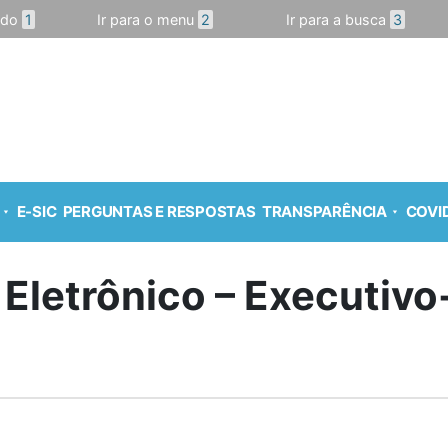
údo
1
Ir para o menu
2
Ir para a busca
3
E-SIC
PERGUNTAS E RESPOSTAS
TRANSPARÊNCIA
COVID
 Eletrônico – Executiv