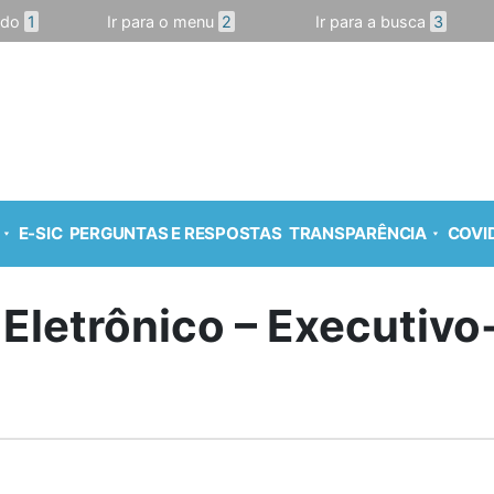
údo
1
Ir para o menu
2
Ir para a busca
3
E-SIC
PERGUNTAS E RESPOSTAS
TRANSPARÊNCIA
COVID
 Eletrônico – Executiv