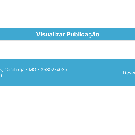
Visualizar Publicação
ias, Caratinga - MG - 35302-403 /
Desen
0