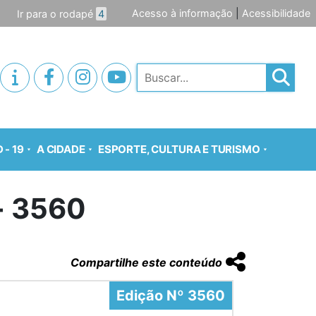
Acesso à informação
|
Acessibilidade
Ir para o rodapé
4
Pesquisar
 - 19
A CIDADE
ESPORTE, CULTURA E TURISMO
o- 3560
Compartilhe este conteúdo
Edição Nº 3560