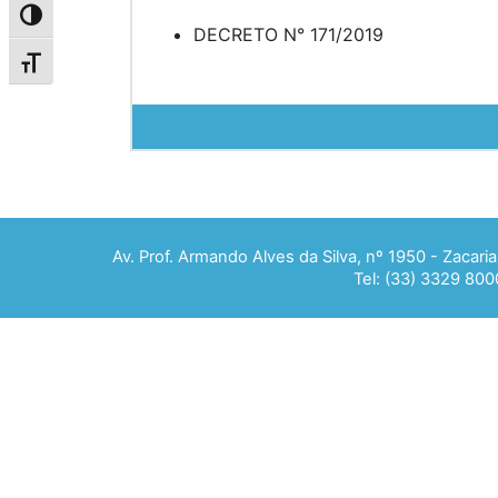
Alternar alto contraste
DECRETO N° 171/2019
Alternar tamanho da fonte
Av. Prof. Armando Alves da Silva, nº 1950 - Zacar
Tel: (33) 3329 800