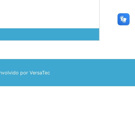
volvido por VersaTec