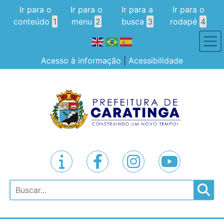
Ir para o
Ir para o
Ir para a
Ir para o
conteúdo
1
menu
2
busca
3
rodapé
4
Acesso à informação
|
Acessibilidade
Pesquisar