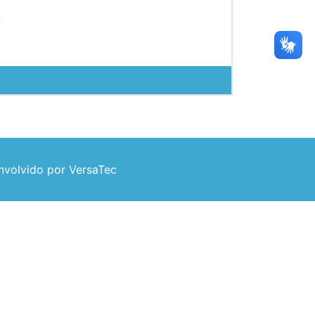
7
volvido por VersaTec