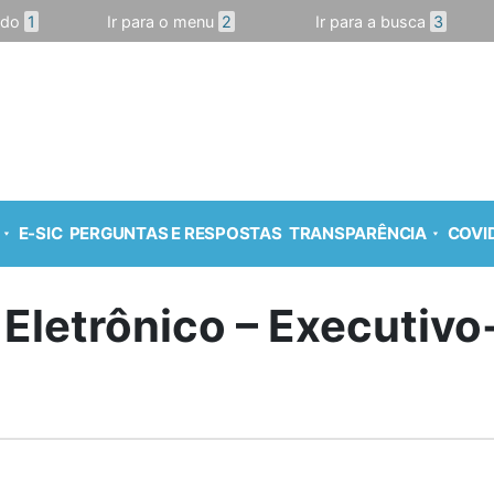
údo
1
Ir para o menu
2
Ir para a busca
3
E-SIC
PERGUNTAS E RESPOSTAS
TRANSPARÊNCIA
COVID
 Eletrônico – Executiv