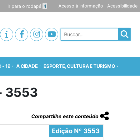
Acesso à informação
|
Acessibilidade
Ir para o rodapé
4
Pesquisar
 - 19
A CIDADE
ESPORTE, CULTURA E TURISMO
o- 3553
Compartilhe este conteúdo
Edição Nº 3553