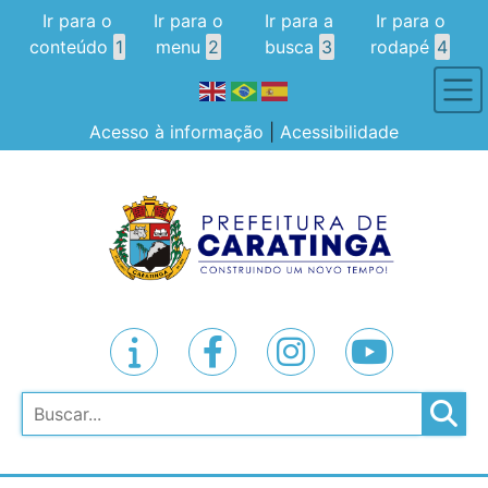
Ir para o
Ir para o
Ir para a
Ir para o
conteúdo
1
menu
2
busca
3
rodapé
4
Acesso à informação
|
Acessibilidade
Pesquisar