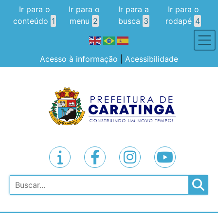
Ir para o
Ir para o
Ir para a
Ir para o
conteúdo
1
menu
2
busca
3
rodapé
4
Acesso à informação
|
Acessibilidade
Pesquisar