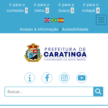
Ir para o
Ir para o
Ir para a
Ir para o
conteúdo
1
menu
2
busca
3
rodapé
4
Acesso à informação
|
Acessibilidade
Pesquisar