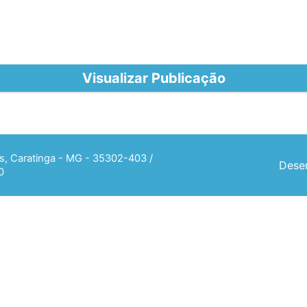
Visualizar Publicação
ias, Caratinga - MG - 35302-403 /
Desen
0