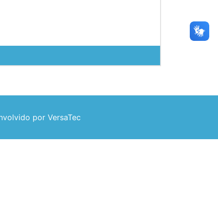
volvido por VersaTec