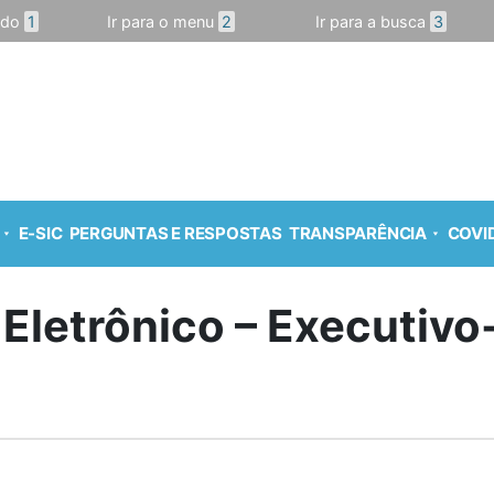
údo
1
Ir para o menu
2
Ir para a busca
3
E-SIC
PERGUNTAS E RESPOSTAS
TRANSPARÊNCIA
COVID
 Eletrônico – Executiv