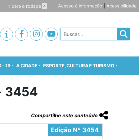
Acesso à informação
|
Acessibilidade
Ir para o rodapé
4
Pesquisar
 - 19
A CIDADE
ESPORTE, CULTURA E TURISMO
o- 3454
Compartilhe este conteúdo
Edição Nº 3454