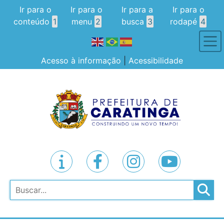
Ir para o
Ir para o
Ir para a
Ir para o
conteúdo
1
menu
2
busca
3
rodapé
4
Acesso à informação
|
Acessibilidade
Pesquisar