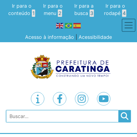
Ir para o
Ir para o
Ir para a
Ir para o
conteúdo
1
menu
2
busca
3
rodapé
4
Acesso à informação
|
Acessibilidade
Pesquisar