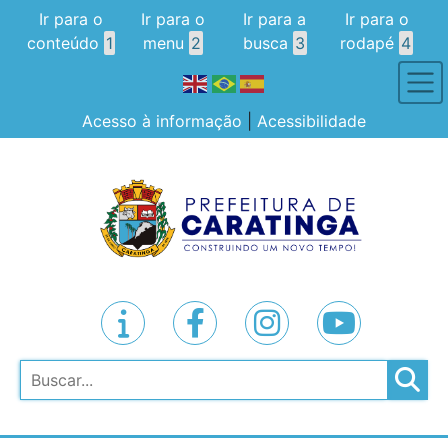
Ir para o
Ir para o
Ir para a
Ir para o
conteúdo
1
menu
2
busca
3
rodapé
4
Acesso à informação
|
Acessibilidade
Pesquisar