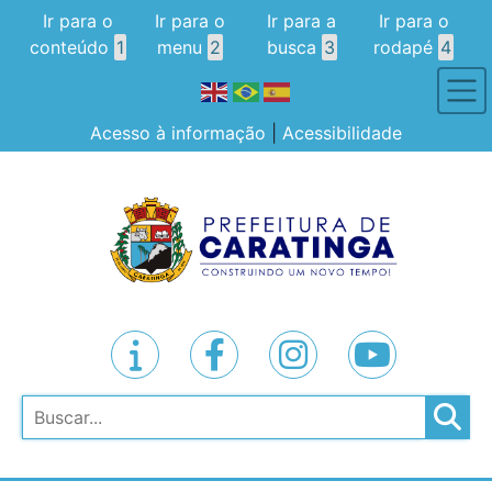
Ir para o
Ir para o
Ir para a
Ir para o
conteúdo
1
menu
2
busca
3
rodapé
4
Acesso à informação
|
Acessibilidade
Pesquisar