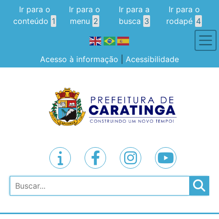
Ir para o
Ir para o
Ir para a
Ir para o
conteúdo
1
menu
2
busca
3
rodapé
4
Acesso à informação
|
Acessibilidade
Pesquisar