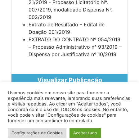
21/2019 - Processo Licitatório Nº.
007/2019, modalidade Dispensa N°.
002/2019
Extrato de Resultado – Edital de
Doação 001/2019
EXTRATO DO CONTRATO Nº 054/2019
– Processo Administrativo nº 93/2019 –
Dispensa por Justificativa nº 10/2019
Visualizar Publicação
Usamos cookies em nosso site para fornecer a
experiência mais relevante, lembrando suas preferências
e visitas repetidas. Ao clicar em “Aceitar todos”, você
concorda com o uso de TODOS os cookies. No entanto,
você pode visitar "Configurações de cookies" para
Av. Prof. Armando Alves da Silva, nº 1950 - Zacarias,
fornecer um consentimento controlado.
Caratinga - MG - 35302-403 / Tel: (33) 3329 8000
Configurações de Cookies
Aceitar tudo
Desenvolvido por VersaTec