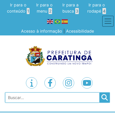
Ir para o
Ir para o
Ir para a
Ir para o
conteúdo
1
menu
2
busca
3
rodapé
4
Acesso à informação
|
Acessibilidade
Pesquisar