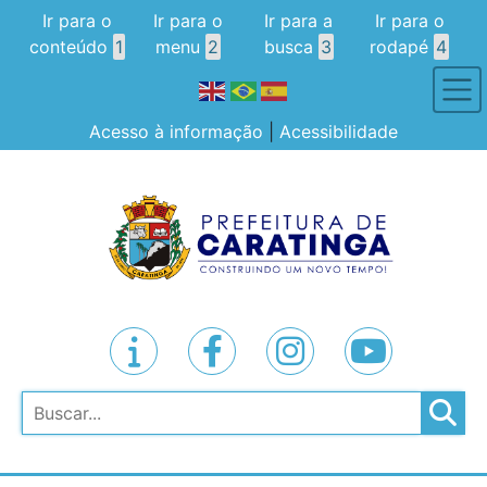
Ir para o
Ir para o
Ir para a
Ir para o
conteúdo
1
menu
2
busca
3
rodapé
4
Acesso à informação
|
Acessibilidade
Pesquisar