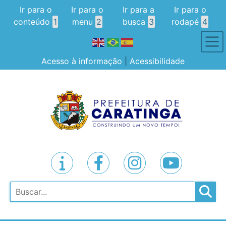
Ir para o
Ir para o
Ir para a
Ir para o
conteúdo
1
menu
2
busca
3
rodapé
4
Acesso à informação
|
Acessibilidade
Pesquisar