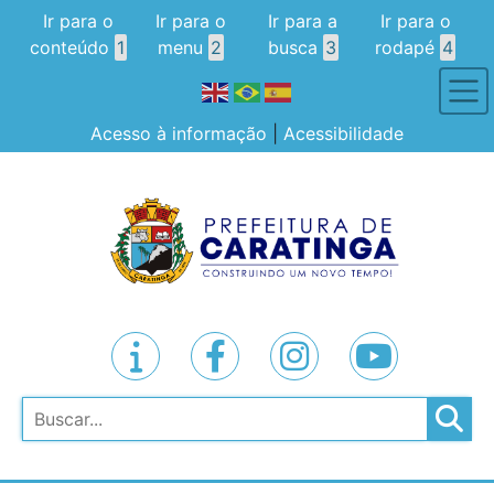
Ir para o
Ir para o
Ir para a
Ir para o
conteúdo
1
menu
2
busca
3
rodapé
4
Acesso à informação
|
Acessibilidade
Pesquisar