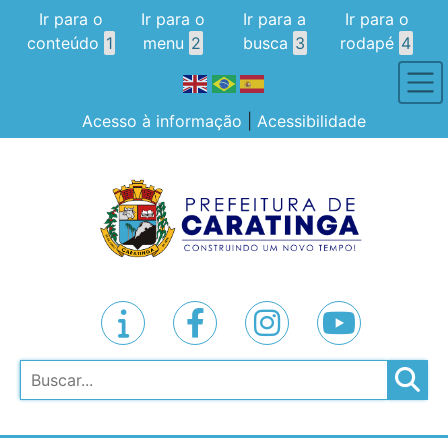
Ir para o
Ir para o
Ir para a
Ir para o
conteúdo
1
menu
2
busca
3
rodapé
4
Acesso à informação
|
Acessibilidade
Pesquisar