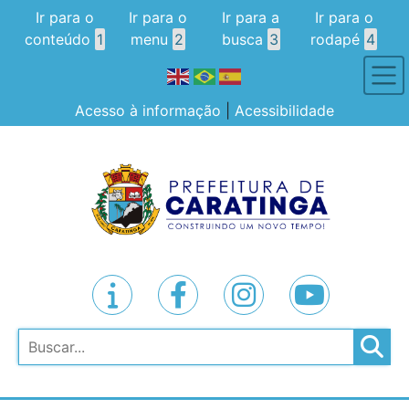
Ir para o
Ir para o
Ir para a
Ir para o
conteúdo
1
menu
2
busca
3
rodapé
4
Acesso à informação
|
Acessibilidade
Pesquisar