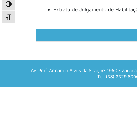
Alternar alto contraste
Extrato de Julgamento de Habilitaç
Alternar tamanho da fonte
Av. Prof. Armando Alves da Silva, nº 1950 - Zacar
Tel: (33) 3329 800