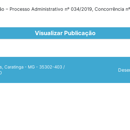
ão – Processo Administrativo nº 034/2019, Concorrência n
Visualizar Publicação
ias, Caratinga - MG - 35302-403 /
Desen
0