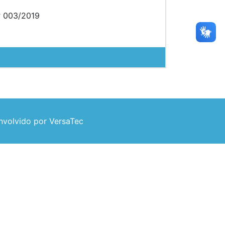
º 003/2019
volvido por VersaTec