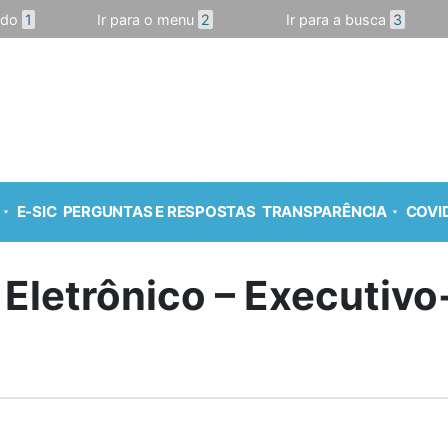
údo
1
Ir para o menu
2
Ir para a busca
3
E-SIC
PERGUNTAS E RESPOSTAS
TRANSPARÊNCIA
COVID
 Eletrônico – Executiv