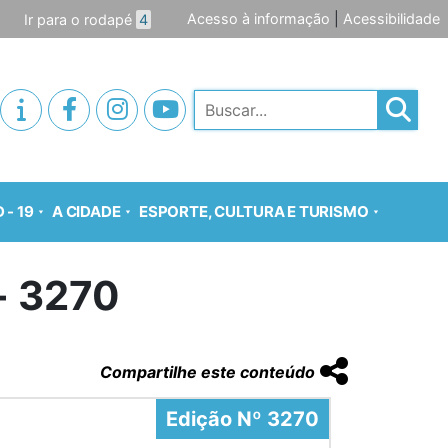
Acesso à informação
|
Acessibilidade
Ir para o rodapé
4
Pesquisar
 - 19
A CIDADE
ESPORTE, CULTURA E TURISMO
o- 3270
Compartilhe este conteúdo
Edição Nº 3270